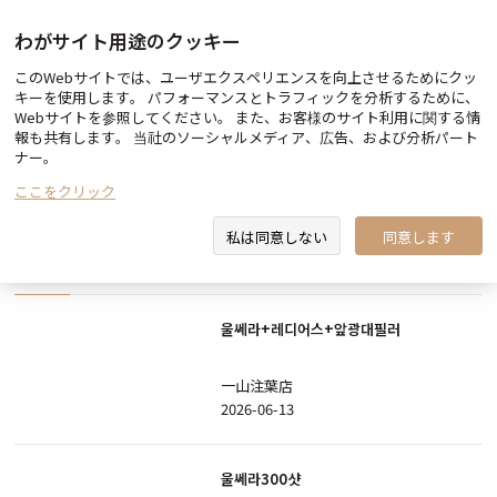
わがサイト用途のクッキー
このWebサイトでは、ユーザエクスペリエンスを向上させるためにクッ
Before & After
キーを使用します。 パフォーマンスとトラフィックを分析するために、
Webサイトを参照してください。 また、お客様のサイト利用に関する情
報も共有します。 当社のソーシャルメディア、広告、および分析パート
ナー。
ここをクリック
検索
私は同意しない
同意します
All
ボトックス
フィラー
輪郭/ リフティング
皮膚
울쎄라+레디어스+앞광대필러
一山注葉店
2026-06-13
울쎄라300샷