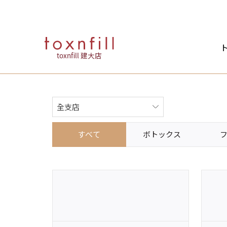
ト
toxnfill 建大店
すべて
ボトックス