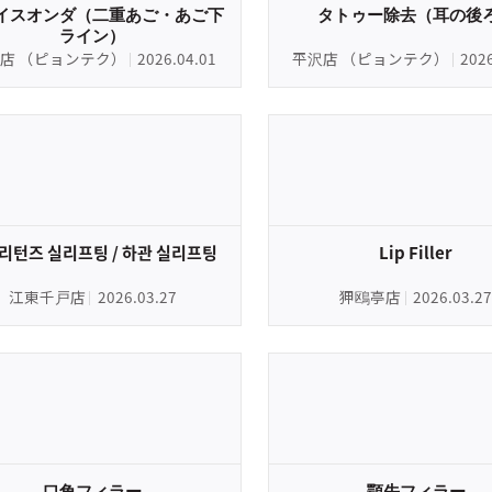
イスオンダ（二重あご・あご下
タトゥー除去（耳の後
ライン）
店 （ピョンテク）
2026.04.01
平沢店 （ピョンテク）
202
리턴즈 실리프팅 / 하관 실리프팅
Lip Filler
江東千戸店
2026.03.27
狎鴎亭店
2026.03.27
口角フィラー
顎先フィラー