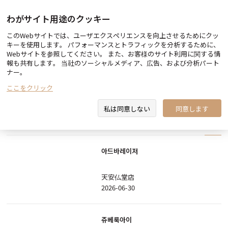
わがサイト用途のクッキー
このWebサイトでは、ユーザエクスペリエンスを向上させるためにクッ
Before & After
キーを使用します。 パフォーマンスとトラフィックを分析するために、
Webサイトを参照してください。 また、お客様のサイト利用に関する情
報も共有します。 当社のソーシャルメディア、広告、および分析パート
ナー。
ここをクリック
検索
私は同意しない
同意します
All
ボトックス
フィラー
輪郭/ リフティング
皮膚
아드바레이저
天安仏堂店
2026-06-30
쥬베룩아이