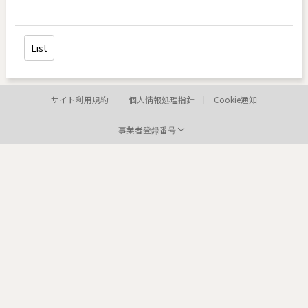
List
サイト利用規約
個人情報処理指針
Cookie通知
事業者登録番号
病院:
toxnfill 建大店
代表者:
事業者登録番号:
744-06-03017
Tel:
住所:
237, Ach
病院: toxnfill
江南本店 代表者: Park Dae jung
事業者登録番号: 214-13-33847
Tel: 1661-4842
Departments: dermatology, plastic surgery
COPYRIGHTⓒ2021 TOXNFILL. All rights reserved.