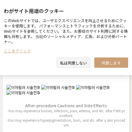
わがサイト用途のクッキー
このWebサイトでは、ユーザエクスペリエンスを向上させるためにクッ
Before & After
キーを使用します。 パフォーマンスとトラフィックを分析するために、
Webサイトを参照してください。 また、お客様のサイト利用に関する情
報も共有します。 当社のソーシャルメディア、広告、および分析パート
ナー。
ここをクリック
額フィラー
私は同意しない
同意します
2025.10.01
After-procedure Cautions and Side Effects
-You may experience bruises, infection, pain, edema, and etc. after Petit pr
ocedure.
-You may experience hyperpigmentation, burn, and etc. after a skin proced
ure