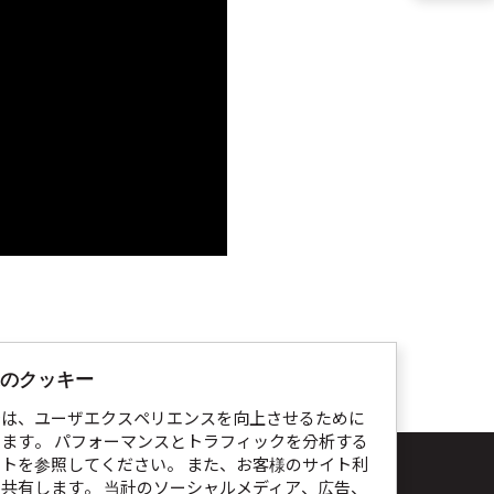
のクッキー
では、ユーザエクスペリエンスを向上させるために
ます。 パフォーマンスとトラフィックを分析する
イトを参照してください。 また、お客様のサイト利
ト利用規約
個人情報処理指針
Cookie通知
共有します。 当社のソーシャルメディア、広告、