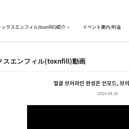
ックスエンフィル(toxnfill)紹介
イベント案内/料金
スエンフィル(toxnfill)動画
얼굴 브이라인 완성은 인모드, 브
2024.08.20