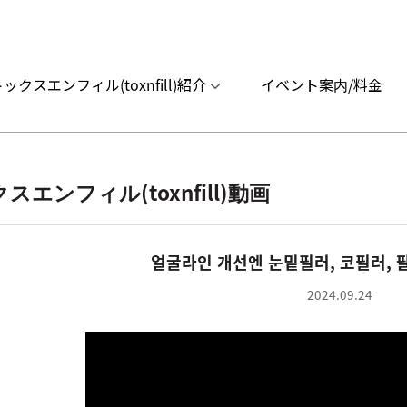
ックスエンフィル(toxnfill)紹介
イベント案内/料金
スエンフィル(toxnfill)動画
얼굴라인 개선엔 눈밑필러, 코필러, 
2024.09.24