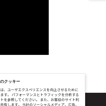
のクッキー
では、ユーザエクスペリエンスを向上させるために
ます。 パフォーマンスとトラフィックを分析する
イトを参照してください。 また、お客様のサイト利
ト利用規約
個人情報処理指針
Cookie通知
共有します。 当社のソーシャルメディア、広告、