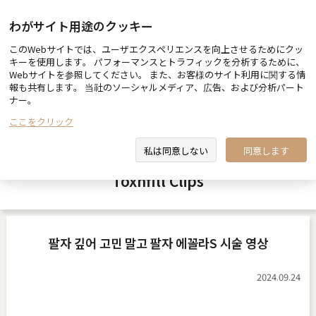
わがサイト用途のクッキー
このWebサイトでは、ユーザエクスペリエンスを向上させるためにクッ
トックスエンフィル(toxnfill)ビュー
キーを使用します。 パフォーマンスとトラフィックを分析するために、
医師＆スタッフ紹介
ティーグループ
Webサイトを参照してください。 また、お客様のサイト利用に関する情
報も共有します。 当社のソーシャルメディア、広告、および分析パート
ナー。
ここをクリック
トックスエンフィル(toxnfill)動画
私は同意しない
同意します
Toxnfill Clips
팔자 깊어 고민 말고 팔자 에꼴라S 시술 영상
2024.09.24