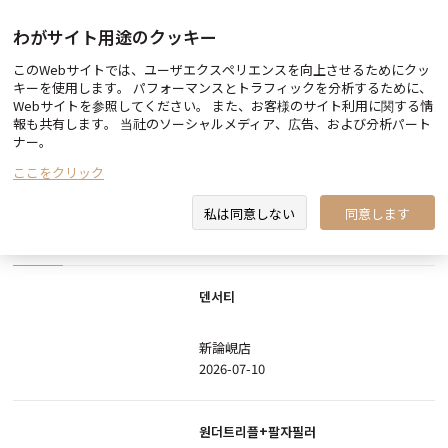
わがサイト用途のクッキー
このWebサイトでは、ユーザエクスペリエンスを向上させるためにクッ
Before & After
キーを使用します。 パフォーマンスとトラフィックを分析するために、
Webサイトを参照してください。 また、お客様のサイト利用に関する情
報も共有します。 当社のソーシャルメディア、広告、および分析パート
ナー。
ここをクリック
検索
私は同意しない
同意します
All
ボトックス
フィラー
輪郭/ リフティング
皮膚
덴서티
新論峴店
2026-07-10
원더트리플+팔자필러