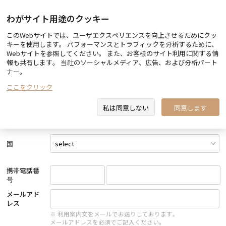
わがサイト用途のクッキー
このWebサイトでは、ユーザエクスペリエンスを向上させるためにクッ
施術を予約する
キーを使用します。 パフォーマンスとトラフィックを分析するために、
Webサイトを参照してください。 また、お客様のサイト利用に関する情
お客様情報の入力
報も共有します。 当社のソーシャルメディア、広告、および分析パート
ナー。
氏名
ここをクリック
私は同意しない
同意します
性別
男
女
国
携帯電話番
号
メールアド
レス
※ 利用案内文をメールでお送りしております。
メールアドレスを必須でご記入ください。