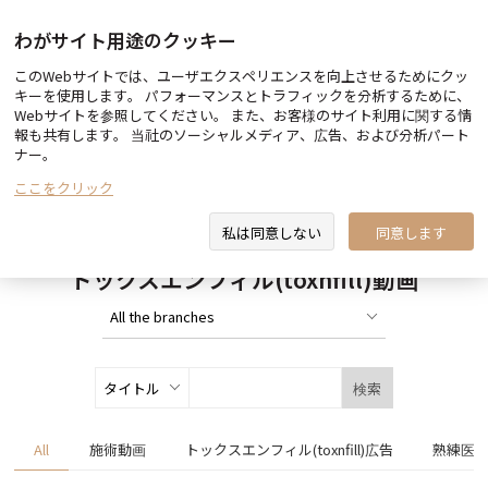
わがサイト用途のクッキー
このWebサイトでは、ユーザエクスペリエンスを向上させるためにクッ
トックスエンフィル(toxnfill)ビュー
キーを使用します。 パフォーマンスとトラフィックを分析するために、
医師＆スタッフ紹介
ティーグループ
Webサイトを参照してください。 また、お客様のサイト利用に関する情
報も共有します。 当社のソーシャルメディア、広告、および分析パート
ナー。
ここをクリック
トックスエンフィル(toxnfill)動画
私は同意しない
同意します
トックスエンフィル(toxnfill)動画
検索
All
施術動画
トックスエンフィル(toxnfill)広告
熟練医